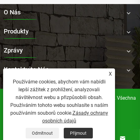
O Nás
Produkty
Zprávy
Kontaktujte Nás
X
Používáme cookies, abychom vám nabídli
lepší zážitek z prohlížení, analyzovali
návštěvnost webu a přizpůsobili obsah.
Copyright © 2025 Foshan Norler Furniture Co., Ltd. Všechna
Používáním tohoto webu souhlasíte s naším
práva vyhrazena.
používáním souborů cookie.
Zásady ochrany
Links
Sitemap
RSS
XML
osobních údajů
Zásady ochrany osobních údajů
Odmítnout
Přijmout



