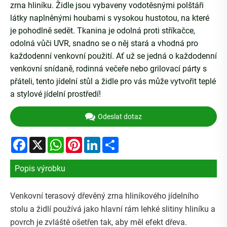
zrna hliníku. Židle jsou vybaveny vodotěsnými polštáři
látky naplněnými houbami s vysokou hustotou, na které
je pohodlně sedět. Tkanina je odolná proti stříkačce,
odolná vůči UVR, snadno se o něj stará a vhodná pro
každodenní venkovní použití. Ať už se jedná o každodenní
venkovní snídaně, rodinná večeře nebo grilovací párty s
přáteli, tento jídelní stůl a židle pro vás může vytvořit teplé
a stylové jídelní prostředí!
Odeslat dotaz
Facebook
X
WhatsApp
Pinterest
LinkedIn
Share
Popis výrobku
Venkovní terasový dřevěný zrna hliníkového jídelního
stolu a židlí používá jako hlavní rám lehké slitiny hliníku a
povrch je zvláště ošetřen tak, aby měl efekt dřeva.