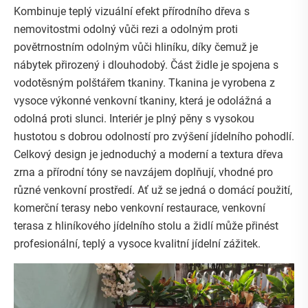
Kombinuje teplý vizuální efekt přírodního dřeva s
nemovitostmi odolný vůči rezi a odolným proti
povětrnostním odolným vůči hliníku, díky čemuž je
nábytek přirozený i dlouhodobý. Část židle je spojena s
vodotěsným polštářem tkaniny. Tkanina je vyrobena z
vysoce výkonné venkovní tkaniny, která je odolážná a
odolná proti slunci. Interiér je plný pěny s vysokou
hustotou s dobrou odolností pro zvýšení jídelního pohodlí.
Celkový design je jednoduchý a moderní a textura dřeva
zrna a přírodní tóny se navzájem doplňují, vhodné pro
různé venkovní prostředí. Ať už se jedná o domácí použití,
komerční terasy nebo venkovní restaurace, venkovní
terasa z hliníkového jídelního stolu a židlí může přinést
profesionální, teplý a vysoce kvalitní jídelní zážitek.