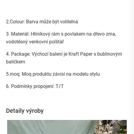
2.Colour: Barva může být volitelná
3. Materiál: Hliníkový rám s povlakem na dřevo zrna,
vodotěsný venkovní polštář
4. Package: Výchozí balení je Kraft Paper s bublinovým
balíčkem
5.moq: Moq produktu závisí na modelu stylu
6. Podmínky propojení: T/T
Detaily výroby