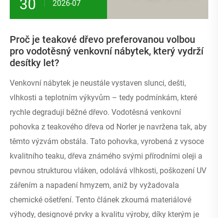
30
2026-07
Proč je teakové dřevo preferovanou volbou
pro vodotěsný venkovní nábytek, který vydrží
desítky let?
Venkovní nábytek je neustále vystaven slunci, dešti,
vlhkosti a teplotním výkyvům – tedy podmínkám, které
rychle degradují běžné dřevo. Vodotěsná venkovní
pohovka z teakového dřeva od Norler je navržena tak, aby
těmto výzvám obstála. Tato pohovka, vyrobená z vysoce
kvalitního teaku, dřeva známého svými přírodními oleji a
pevnou strukturou vláken, odolává vlhkosti, poškození UV
zářením a napadení hmyzem, aniž by vyžadovala
chemické ošetření. Tento článek zkoumá materiálové
výhody, designové prvky a kvalitu výroby, díky kterým je