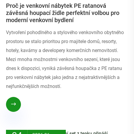
Proč je venkovní nábytek PE ratanová
závěsná houpací židle perfektní volbou pro
moderní venkovní bydlení
Vytvoření pohodlného a stylového venkovního obytného
prostoru se stalo prioritou pro majitele domů, resorty,
hotely, kavárny a developery komerčních nemovitostí.
Mezi mnoha možnostmi venkovního sezení, které jsou
dnes k dispozici, vyniká závěsná houpačka z PE ratanu
pro venkovní nábytek jako jedna z nejatraktivnějších a
nejfunkčnějších možností.
