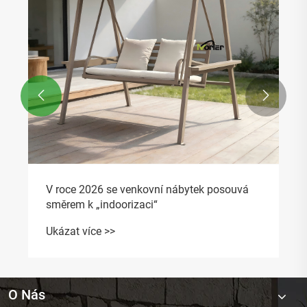


V roce 2026 se venkovní nábytek posouvá
směrem k „indoorizaci“
Ukázat více >>
O Nás