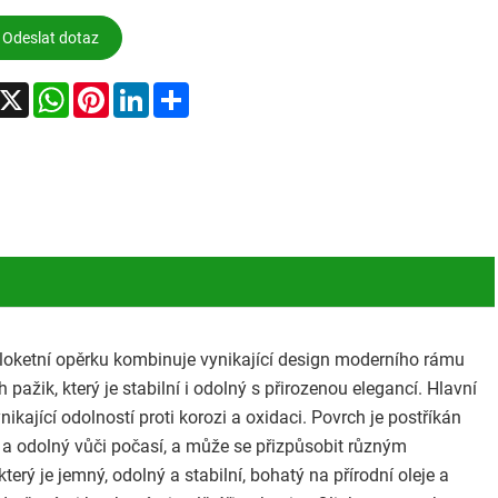
Odeslat dotaz
acebook
X
WhatsApp
Pinterest
LinkedIn
Share
 loketní opěrku kombinuje vynikající design moderního rámu
 pažik, který je stabilní i odolný s přirozenou elegancí. Hlavní
nikající odolností proti korozi a oxidaci. Povrch je postříkán
u a odolný vůči počasí, a může se přizpůsobit různým
erý je jemný, odolný a stabilní, bohatý na přírodní oleje a