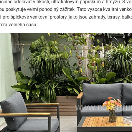
činně odolávat vlhkosti, ultrafialovým paprskům a hmyzu. S v
ou poskytuje velmi pohodlný zážitek. Tato vysoce kvalitní venk
 pro špičkové venkovní prostory, jako jsou zahrady, terasy, balko
éra volného času.