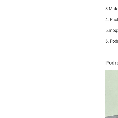
3.Mater
4. Pac
5.moq:
6. Pod
Podro