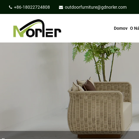
+86-18022724808
outdoorfurniture@gdnorler.com
Domov
O N