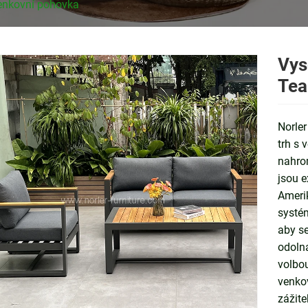
venkovní pohovka
Vys
Tea
Norler
trh s 
nahro
jsou e
Amerik
systém
aby se
odolná
volbou
venkov
zážite