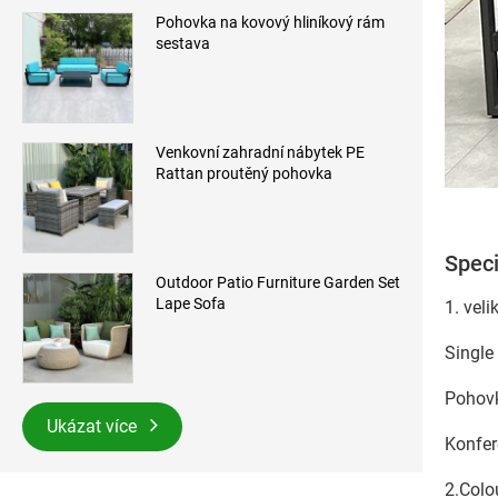
Pohovka na kovový hliníkový rám
sestava
Venkovní zahradní nábytek PE
Rattan proutěný pohovka
Speci
Outdoor Patio Furniture Garden Set
Lape Sofa
1. veli
Single
Pohovk
Ukázat více
Konfer
2.Colo