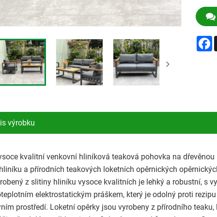
F
is výrobku
ysoce kvalitní venkovní hliníková teaková pohovka na dřevěnou
 hliníku a přírodních teakových loketních opěrnických opěrnických
obený z slitiny hliníku vysoce kvalitních je lehký a robustní, s vy
teplotním elektrostatickým práškem, který je odolný proti rezip
ním prostředí. Loketní opěrky jsou vyrobeny z přírodního teaku, kt