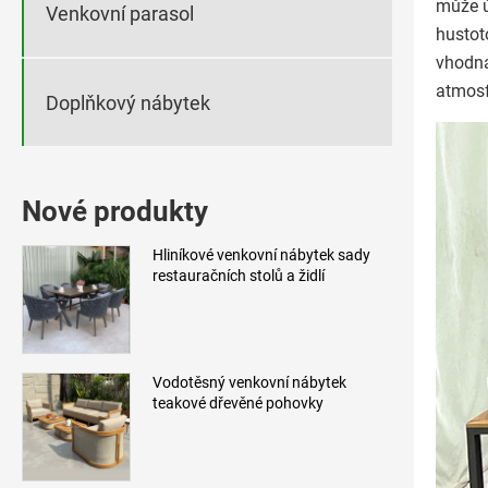
může ú
Venkovní parasol
hustot
vhodná
atmosf
Doplňkový nábytek
Nové produkty
Hliníkové venkovní nábytek sady
restauračních stolů a židlí
Vodotěsný venkovní nábytek
teakové dřevěné pohovky