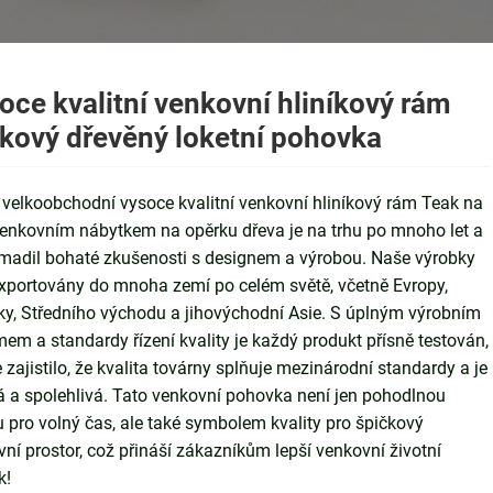
oce kvalitní venkovní hliníkový rám
kový dřevěný loketní pohovka
 velkoobchodní vysoce kvalitní venkovní hliníkový rám Teak na
venkovním nábytkem na opěrku dřeva je na trhu po mnoho let a
madil bohaté zkušenosti s designem a výrobou. Naše výrobky
xportovány do mnoha zemí po celém světě, včetně Evropy,
y, Středního východu a jihovýchodní Asie. S úplným výrobním
em a standardy řízení kvality je každý produkt přísně testován,
 zajistilo, že kvalita továrny splňuje mezinárodní standardy a je
 a spolehlivá. Tato venkovní pohovka není jen pohodlnou
 pro volný čas, ale také symbolem kvality pro špičkový
ní prostor, což přináší zákazníkům lepší venkovní životní
k!