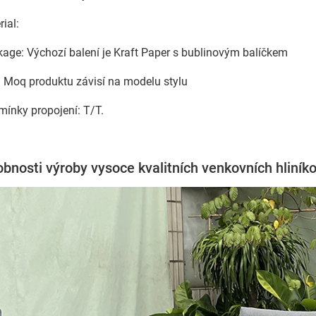
ial:
kage: Výchozí balení je Kraft Paper s bublinovým balíčkem
 Moq produktu závisí na modelu stylu
mínky propojení: T/T.
bnosti výroby vysoce kvalitních venkovních hliní