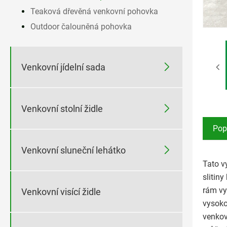
Teaková dřevěná venkovní pohovka
Outdoor čalouněná pohovka

Venkovní jídelní sada

Venkovní stolní židle
Pop

Venkovní sluneční lehátko
Tato v
slitiny
rám vyr
Venkovní visící židle
vysoko
venkov