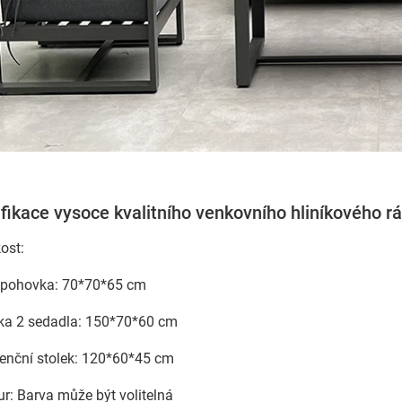
fikace vysoce kvalitního venkovního hliníkového r
kost:
 pohovka: 70*70*65 cm
a 2 sedadla: 150*70*60 cm
enční stolek: 120*60*45 cm
ur: Barva může být volitelná