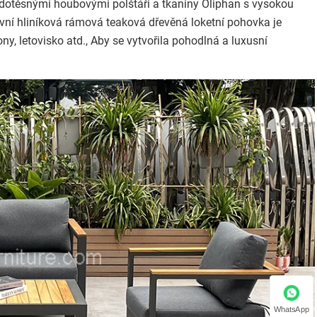
odotěsnými houbovými polštáři a tkaniny Oliphan s vysokou
ovní hliníková rámová teaková dřevěná loketní pohovka je
ny, letovisko atd., Aby se vytvořila pohodlná a luxusní
WhatsApp