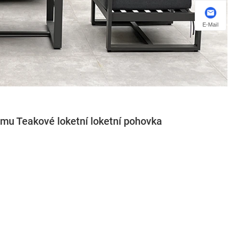
E-Mail
ámu Teakové loketní loketní pohovka