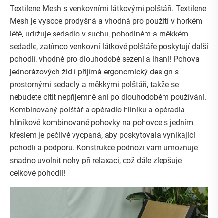
Textilene Mesh s venkovními látkovými polštáři. Textilene
Mesh je vysoce prodyšná a vhodná pro použití v horkém
létě, udržuje sedadlo v suchu, pohodlném a měkkém
sedadle, zatímco venkovní látkové polštáře poskytují další
pohodlí, vhodné pro dlouhodobé sezení a lhaní! Pohova
jednorázových židlí přijímá ergonomický design s
prostornými sedadly a měkkými polštáři, takže se
nebudete cítit nepříjemně ani po dlouhodobém používání.
Kombinovaný polštář a opěradlo hliníku a opěradla
hliníkové kombinované pohovky na pohovce s jedním
křeslem je pečlivě vycpaná, aby poskytovala vynikající
pohodlí a podporu. Konstrukce podnoží vám umožňuje
snadno uvolnit nohy při relaxaci, což dále zlepšuje
celkové pohodlí!