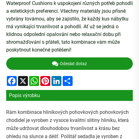
Waterproof Cushions k uspokojení různých potřeb pohodlí
a estetických preferencí. Všechny materiály jsou přísně
vybrány továrnou, aby se zajistilo, že každý kus nábytku
má vynikající trvanlivost a pohodlí. Ať už se jedná o
klidnou odpolední opalování nebo relaxační dobu při
shromažďování s přáteli, tato kombinace vám může
poskytnout konečné potěšení!
Odeslat dotaz
Facebook
X
WhatsApp
Pinterest
LinkedIn
Share
Popis výrobku
Rám kombinace hliníkových pohovkových pohovkových
chodidel je vyroben z vysoce kvalitní slitiny hliníku, která
může udržovat dlouhodobou trvanlivost a krásu bez
ohledu na slunce a déšť. Polštář sedadla je vyroben z