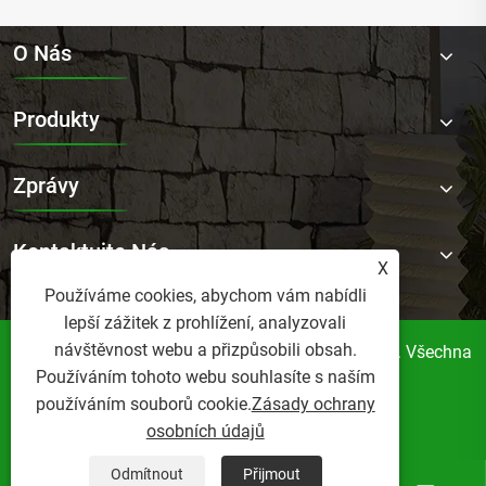
O Nás
Produkty
Zprávy
Kontaktujte Nás
X
Používáme cookies, abychom vám nabídli
lepší zážitek z prohlížení, analyzovali
návštěvnost webu a přizpůsobili obsah.
Copyright © 2025 Foshan Norler Furniture Co., Ltd. Všechna
Používáním tohoto webu souhlasíte s naším
práva vyhrazena.
používáním souborů cookie.
Zásady ochrany
Links
Sitemap
RSS
XML
osobních údajů
Zásady ochrany osobních údajů
Odmítnout
Přijmout